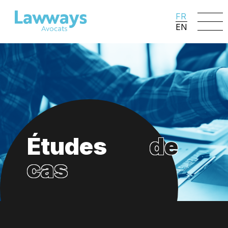
FR
EN
Études
de
cas