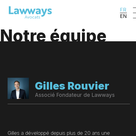
FR
EN
Notre équipe
Gilles Rouvier
Associé Fondateur de Lawways
Gilles a développé depuis plus de 20 ans une