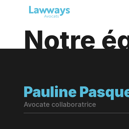
Notre é
Pauline Pasqu
Avocate collaboratrice