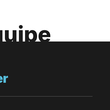
quipe
er